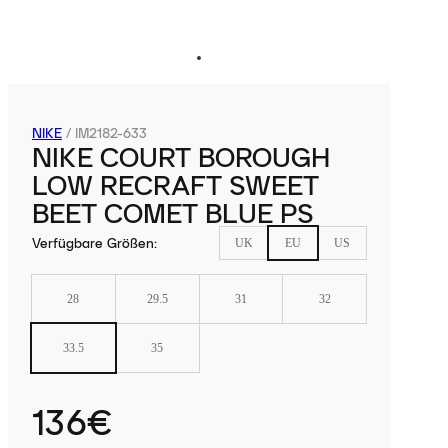
NIKE
/
IM2182-633
NIKE COURT BOROUGH
LOW RECRAFT SWEET
BEET COMET BLUE PS
Verfügbare Größen
:
UK
EU
US
28
29.5
31
32
33.5
35
136€