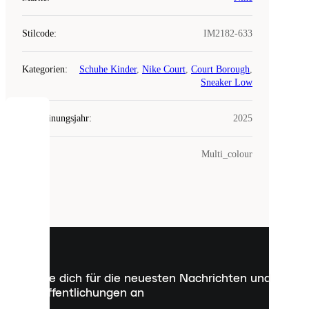
Stilcode
:
IM2182-633
Kategorien
:
Schuhe Kinder
,
Nike Court
,
Court Borough
,
Sneaker Low
Erscheinungsjahr
:
2025
COOKIES
Farbe
:
Multi_colour
Laced
verwendet
Cookies.
Cookies
sind
kleine
Dateien,
die
dazu
Melde dich für die neuesten Nachrichten und
dienen,
Veröffentlichungen an
dir
personalisierte