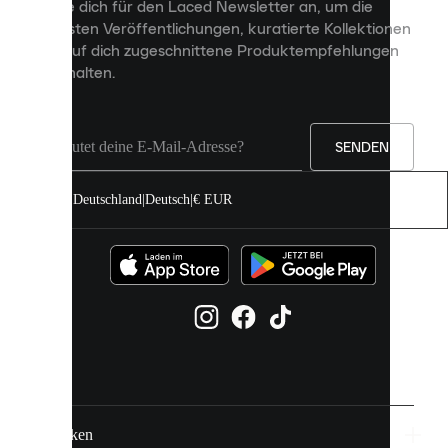
Melde dich für den Laced Newsletter an, um die
Inhalte
neuesten Veröffentlichungen, kuratierte Kollektionen
anzuzeigen
und auf dich zugeschnittene Produktempfehlungen
und
zu erhalten.
deine
Erfahrung
auf
unserer
Seite
SENDEN
zu
verbessern.
Deutschland
|
Deutsch
|
€ EUR
Du
kannst
alle
Cookies
zulassen
oder
sie
einzeln
in
deinen
Einstellungen
verwalten.
Marken