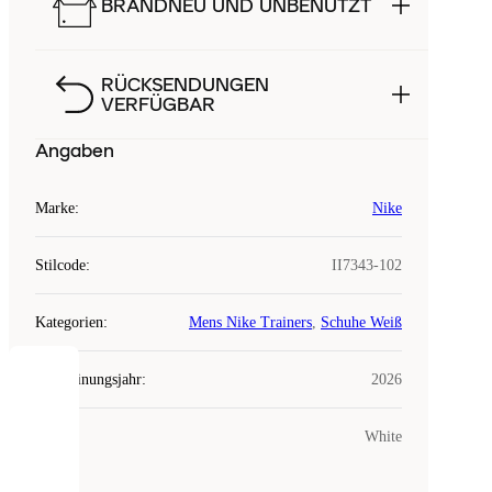
BRANDNEU UND UNBENUTZT
RÜCKSENDUNGEN
VERFÜGBAR
Angaben
Marke
:
Nike
Stilcode
:
II7343-102
Kategorien
:
Mens Nike Trainers
,
Schuhe Weiß
Erscheinungsjahr
:
2026
COOKIES
Farbe
:
White
Laced
verwendet
Cookies.