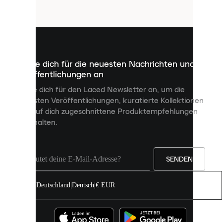
Cookies
sind
kleine
Dateien,
die
dazu
Melde dich für die neuesten Nachrichten und
dienen,
Veröffentlichungen an
dir
personalisierte
Melde dich für den Laced Newsletter an, um die
Inhalte
neuesten Veröffentlichungen, kuratierte Kollektionen
anzuzeigen
und auf dich zugeschnittene Produktempfehlungen
und
zu erhalten.
deine
Erfahrung
auf
unserer
Seite
SENDEN
zu
verbessern.
Deutschland
|
Deutsch
|
€ EUR
Du
kannst
alle
Cookies