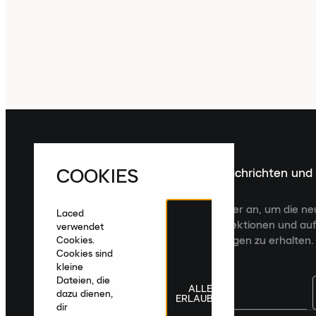
COOKIES
Melde dich für die neuesten Nachrichten und
Veröffentlichungen an
Melde dich für den Laced Newsletter an, um die n
Laced
Veröffentlichungen, kuratierte Kollektionen und auf
verwendet
zugeschnittene Produktempfehlungen zu erhalten.
Cookies.
Cookies sind
kleine
Dateien, die
ALLE
dazu dienen,
ERLAUBEN
dir