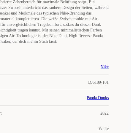
orierte Zehenbereich für maximale Belüftung sorgt. Ein
arzer Swoosh unterbricht das saubere Design der Seiten, während
senkel und Merkmale des typischen Nike-Branding das
material komplettieren. Die weiße Zwischensohle mit Air-
für unvergleichlichen Tragekomfort, sodass du diesen Dunk
ichtigkeit tragen kannst. Mit seinen minimalistischen Farben
sigen Air-Technologie ist der Nike Dunk High Reverse Panda
neaker, der dich nie im Stich lässt.
Nike
DJ6189-101
Panda Dunks
r
:
2022
White