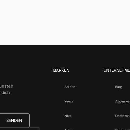
MARKEN
UNTERNEHM
euesten
Adidas
Blog
 dich
Yeezy
Allgemei
Nike
Datensch
SENDEN