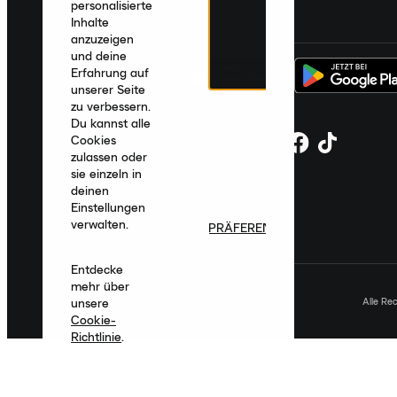
personalisierte
Deutschland
|
Deutsch
|
€ EUR
Inhalte
anzuzeigen
und deine
Erfahrung auf
unserer Seite
zu verbessern.
Du kannst alle
Cookies
zulassen oder
sie einzeln in
deinen
Einstellungen
verwalten.
PRÄFERENZEN
Entdecke
mehr über
Alle Re
unsere
Cookie-
Richtlinie
.