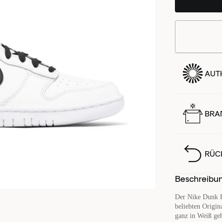
AUTH
BRA
RÜC
Beschreibu
Der Nike Dunk H
beliebten Origin
ganz in Weiß geh