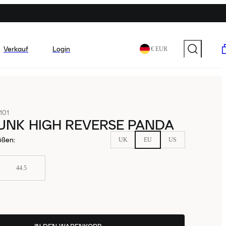
Verkauf
Login
€ EUR
101
UNK HIGH REVERSE PANDA
ößen
:
UK
EU
US
44.5