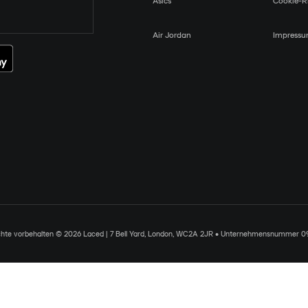
Asics
Cookie-Ri
Air Jordan
Impress
chte vorbehalten © 2026 Laced | 7 Bell Yard, London, WC2A 2JR • Unternehmensnummer 