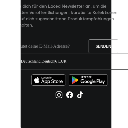
personalisierte
Melde dich für den Laced Newsletter an, um die
Inhalte
neuesten Veröffentlichungen, kuratierte Kollektionen
anzuzeigen
und auf dich zugeschnittene Produktempfehlungen
und
zu erhalten.
deine
Erfahrung
auf
unserer
Seite
SENDEN
zu
verbessern.
Deutschland
|
Deutsch
|
€ EUR
Du
kannst
alle
Cookies
zulassen
oder
sie
einzeln
in
deinen
Einstellungen
verwalten.