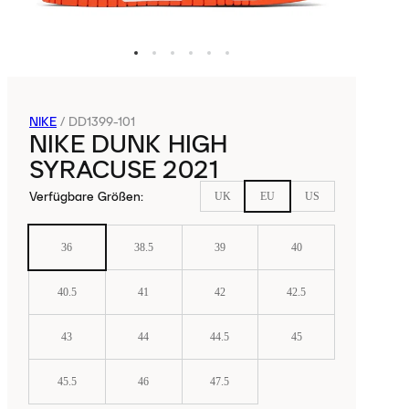
NIKE
/
DD1399-101
NIKE DUNK HIGH
SYRACUSE 2021
Verfügbare Größen
:
UK
EU
US
36
38.5
39
40
40.5
41
42
42.5
43
44
44.5
45
45.5
46
47.5