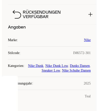
RÜCKSENDUNGEN
VERFÜGBAR
Angaben
Marke
:
Nike
Stilcode
:
IM6572-301
Kategorien
:
Nike Dunk
,
Nike Dunk Low
,
Dunks Damen
,
Sneaker Low
,
Nike Schuhe Damen
Erscheinungsjahr
:
2025
COOKIES
Farbe
:
Teal
Laced
verwendet
Cookies.