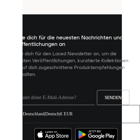
Cookies
sind
kleine
Dateien,
die
dazu
Melde dich für die neuesten Nachrichten und
dienen,
Veröffentlichungen an
dir
personalisierte
Melde dich für den Laced Newsletter an, um die
Inhalte
neuesten Veröffentlichungen, kuratierte Kollektionen
anzuzeigen
und auf dich zugeschnittene Produktempfehlungen
und
zu erhalten.
deine
Erfahrung
auf
unserer
Seite
SENDEN
zu
verbessern.
Deutschland
|
Deutsch
|
€ EUR
Du
kannst
alle
Cookies
zulassen