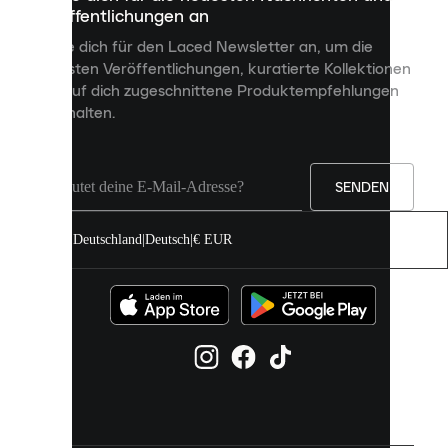
Veröffentlichungen an
dir
personalisierte
Melde dich für den Laced Newsletter an, um die
Inhalte
neuesten Veröffentlichungen, kuratierte Kollektionen
anzuzeigen
und auf dich zugeschnittene Produktempfehlungen
und
zu erhalten.
deine
Erfahrung
auf
unserer
Seite
SENDEN
zu
verbessern.
Deutschland
|
Deutsch
|
€ EUR
Du
kannst
alle
Cookies
zulassen
oder
sie
einzeln
in
deinen
Einstellungen