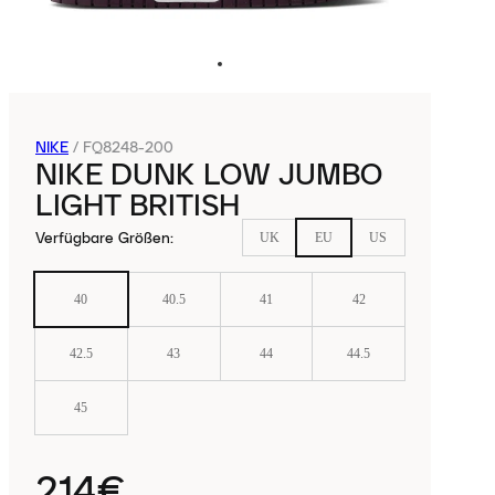
NIKE
/
FQ8248-200
NIKE DUNK LOW JUMBO
LIGHT BRITISH
Verfügbare Größen
:
UK
EU
US
40
40.5
41
42
42.5
43
44
44.5
45
214€