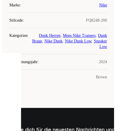
Marke
:
Nike
Stilcode
:
FQ8248-200
Kategorien
:
Dunk Herren
,
Mens Nike Trainers
,
Dunk
Braun
,
Nike Dunk
,
Nike Dunk Low
,
Sneaker
Low
Erscheinungsjahr
:
2024
COOKIES
Farbe
:
Brown
Laced
verwendet
Cookies.
Cookies
sind
kleine
Dateien,
die
dazu
Melde dich für die neuesten Nachrichten und
dienen,