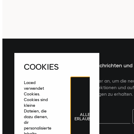
COOKIES
Melde dich für die neuesten Nachrichten und
Veröffentlichungen an
Melde dich für den Laced Newsletter an, um die n
Laced
Veröffentlichungen, kuratierte Kollektionen und auf
verwendet
zugeschnittene Produktempfehlungen zu erhalten.
Cookies.
Cookies sind
kleine
Dateien, die
ALLE
dazu dienen,
ERLAUBEN
dir
personalisierte
Deutschland
|
Deutsch
|
€ EUR
Inhalte