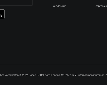
Air Jordan
Impress
chte vorbehalten © 2026 Laced | 7 Bell Yard, London, WC2A 2JR • Unternehmensnummer 