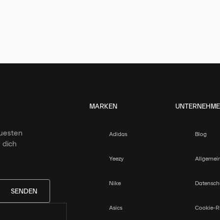
MARKEN
UNTERNEHM
euesten
Adidas
Blog
 dich
Yeezy
Allgemei
Nike
Datensch
SENDEN
Asics
Cookie-Ri