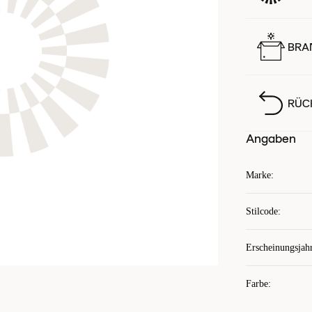
BRA
RÜC
Angaben
Marke
:
Stilcode
:
Erscheinungsjah
Farbe
: