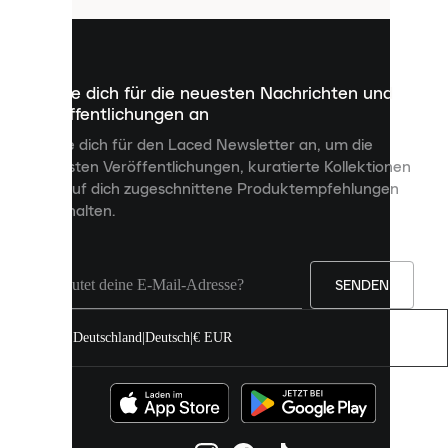
sind
kleine
Dateien,
die
dazu
Melde dich für die neuesten Nachrichten und
dienen,
Veröffentlichungen an
dir
personalisierte
Melde dich für den Laced Newsletter an, um die
Inhalte
neuesten Veröffentlichungen, kuratierte Kollektionen
anzuzeigen
und auf dich zugeschnittene Produktempfehlungen
und
zu erhalten.
deine
Erfahrung
auf
unserer
Seite
SENDEN
zu
verbessern.
Deutschland
|
Deutsch
|
€ EUR
Du
kannst
alle
Cookies
zulassen
oder