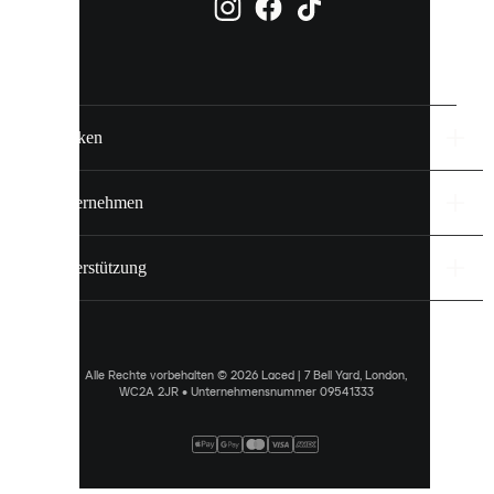
sie
einzeln
in
deinen
Einstellungen
verwalten.
Marken
Entdecke
mehr
Unternehmen
über
unsere
Cookie-
Unterstützung
Richtlinie
.
ALLE
ERLAUBEN
Alle Rechte vorbehalten © 2026 Laced | 7 Bell Yard, London,
WC2A 2JR • Unternehmensnummer 09541333
PRÄFERENZEN