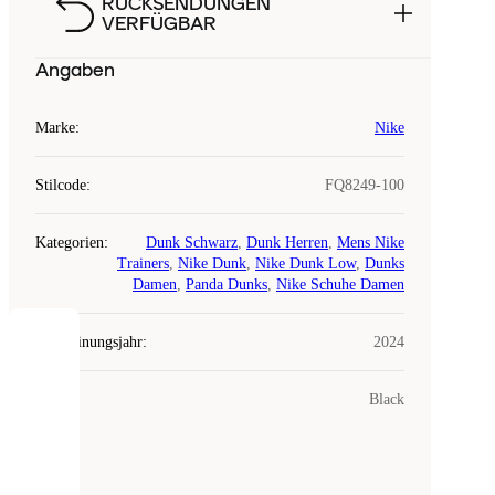
RÜCKSENDUNGEN
VERFÜGBAR
Angaben
Marke
:
Nike
Stilcode
:
FQ8249-100
Kategorien
:
Dunk Schwarz
,
Dunk Herren
,
Mens Nike
Trainers
,
Nike Dunk
,
Nike Dunk Low
,
Dunks
Damen
,
Panda Dunks
,
Nike Schuhe Damen
Erscheinungsjahr
:
2024
COOKIES
Farbe
:
Black
Laced
verwendet
Cookies.
Cookies