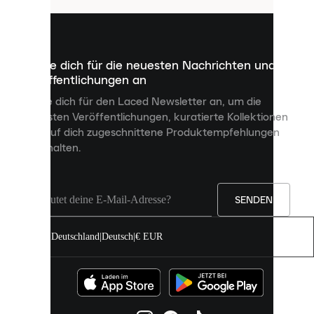
sind
kleine
Dateien,
die
dazu
Melde dich für die neuesten Nachrichten und
dienen,
Veröffentlichungen an
dir
personalisierte
Melde dich für den Laced Newsletter an, um die
Inhalte
neuesten Veröffentlichungen, kuratierte Kollektionen
anzuzeigen
und auf dich zugeschnittene Produktempfehlungen
und
zu erhalten.
deine
Erfahrung
auf
unserer
Seite
SENDEN
zu
verbessern.
Deutschland
|
Deutsch
|
€ EUR
Du
kannst
alle
Cookies
zulassen
oder