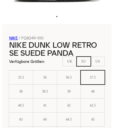
NIKE
/
FQ8249-100
NIKE DUNK LOW RETRO
SE SUEDE PANDA
Verfügbare Größen
:
UK
EU
US
35.5
36
36.5
37.5
38
38.5
39
40
40.5
41
42
42.5
43
44
44.5
45