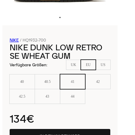
NIKE
/
HQ1932-700
NIKE DUNK LOW RETRO
SE WHEAT GUM
Verfügbare Größen
:
UK
EU
US
40
40.5
41
42
42.5
43
44
134€