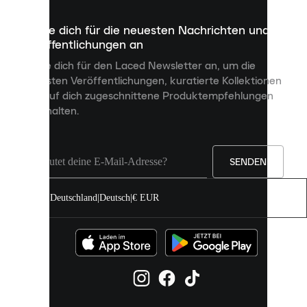
die
dazu
Melde dich für die neuesten Nachrichten und
dienen,
Veröffentlichungen an
dir
personalisierte
Melde dich für den Laced Newsletter an, um die
Inhalte
neuesten Veröffentlichungen, kuratierte Kollektionen
anzuzeigen
und auf dich zugeschnittene Produktempfehlungen
und
zu erhalten.
deine
Erfahrung
auf
unserer
Seite
SENDEN
zu
verbessern.
Deutschland
|
Deutsch
|
€ EUR
Du
kannst
alle
Cookies
zulassen
oder
sie
einzeln
in