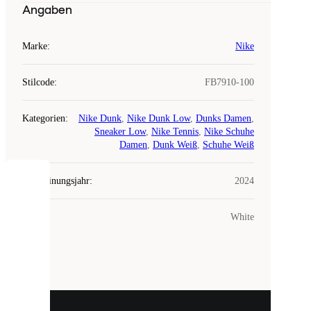
Angaben
Marke
:
Nike
Stilcode
:
FB7910-100
Kategorien
:
Nike Dunk
,
Nike Dunk Low
,
Dunks Damen
,
Sneaker Low
,
Nike Tennis
,
Nike Schuhe
Damen
,
Dunk Weiß
,
Schuhe Weiß
Erscheinungsjahr
:
2024
COOKIES
Farbe
:
White
Laced
verwendet
Cookies.
Cookies
sind
kleine
Dateien,