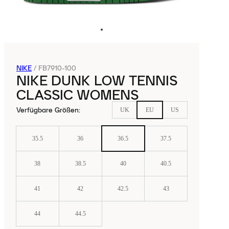
NIKE
/
FB7910-100
NIKE DUNK LOW TENNIS
CLASSIC WOMENS
Verfügbare Größen
:
UK
EU
US
35.5
36
36.5
37.5
38
38.5
40
40.5
41
42
42.5
43
44
44.5