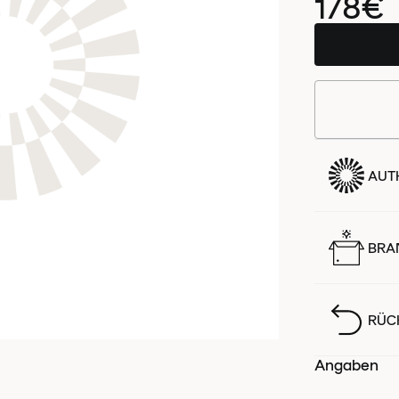
178€
AUTH
BRA
RÜC
Angaben