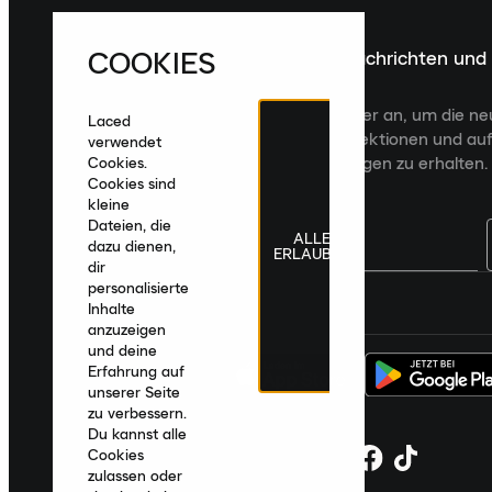
COOKIES
Melde dich für die neuesten Nachrichten und
Veröffentlichungen an
Melde dich für den Laced Newsletter an, um die n
Laced
Veröffentlichungen, kuratierte Kollektionen und auf
verwendet
zugeschnittene Produktempfehlungen zu erhalten.
Cookies.
Cookies sind
kleine
Dateien, die
ALLE
dazu dienen,
ERLAUBEN
dir
personalisierte
Deutschland
|
Deutsch
|
€ EUR
Inhalte
anzuzeigen
und deine
Erfahrung auf
unserer Seite
zu verbessern.
Du kannst alle
Cookies
zulassen oder