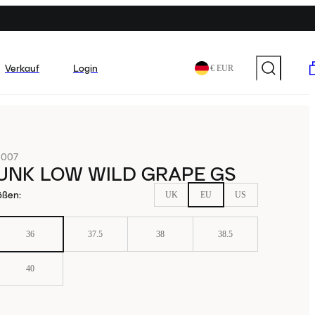
Verkauf
Login
€ EUR
-007
DUNK LOW WILD GRAPE GS
ößen
:
UK
EU
US
36
37.5
38
38.5
40