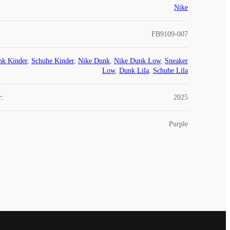
Nike
FB9109-007
k Kinder
,
Schuhe Kinder
,
Nike Dunk
,
Nike Dunk Low
,
Sneaker
Low
,
Dunk Lila
,
Schuhe Lila
r
:
2025
Purple