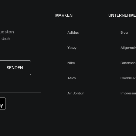
MARKEN
UNTERNEHM
euesten
Adidas
Blog
 dich
Yeezy
Allgemei
Nike
Datensch
SENDEN
Asics
Cookie-Ri
Air Jordan
Impress