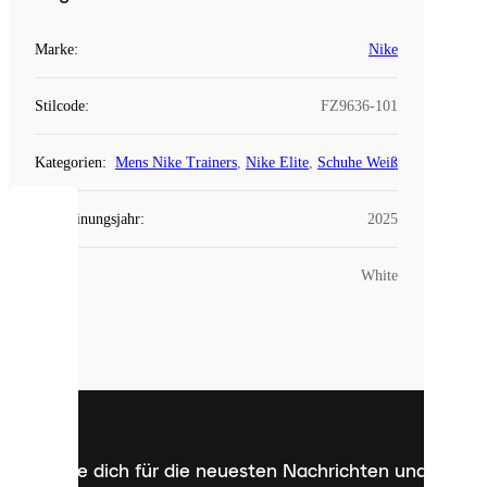
Marke
:
Nike
Stilcode
:
FZ9636-101
Kategorien
:
Mens Nike Trainers
,
Nike Elite
,
Schuhe Weiß
Erscheinungsjahr
:
2025
COOKIES
Farbe
:
White
Laced
verwendet
Cookies.
Cookies
sind
kleine
Dateien,
die
dazu
Melde dich für die neuesten Nachrichten und
dienen,