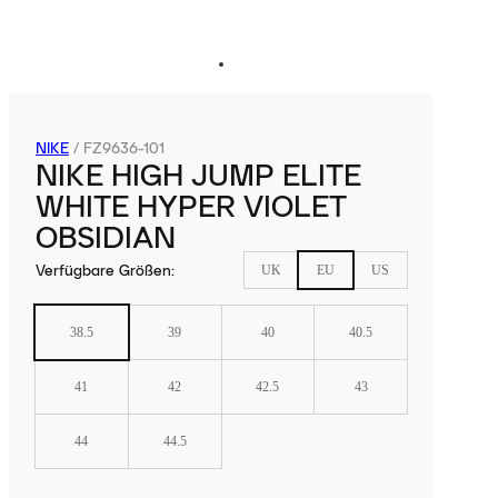
NIKE
/
FZ9636-101
NIKE HIGH JUMP ELITE
WHITE HYPER VIOLET
OBSIDIAN
Verfügbare Größen
:
UK
EU
US
38.5
39
40
40.5
41
42
42.5
43
44
44.5