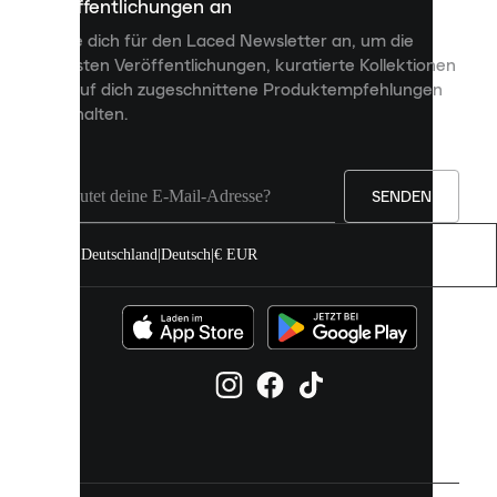
Veröffentlichungen an
dir
personalisierte
Melde dich für den Laced Newsletter an, um die
Inhalte
neuesten Veröffentlichungen, kuratierte Kollektionen
anzuzeigen
und auf dich zugeschnittene Produktempfehlungen
und
zu erhalten.
deine
Erfahrung
auf
unserer
Seite
SENDEN
zu
verbessern.
Deutschland
|
Deutsch
|
€ EUR
Du
kannst
alle
Cookies
zulassen
oder
sie
einzeln
in
deinen
Einstellungen
verwalten.