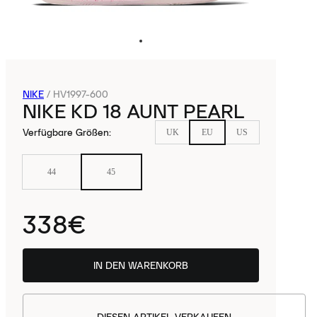
NIKE
/
HV1997-600
NIKE KD 18 AUNT PEARL
Verfügbare Größen
:
UK
EU
US
44
45
338€
IN DEN WARENKORB