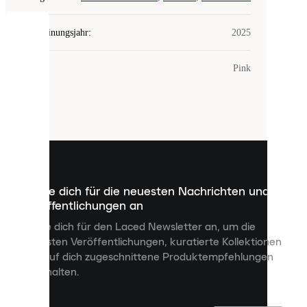
Erscheinungsjahr
:
2025
COOKIES
Farbe
:
Pink
Laced
verwendet
Cookies.
Cookies
sind
kleine
Dateien,
die
dazu
Melde dich für die neuesten Nachrichten und
dienen,
Veröffentlichungen an
dir
personalisierte
Melde dich für den Laced Newsletter an, um die
Inhalte
neuesten Veröffentlichungen, kuratierte Kollektionen
anzuzeigen
und auf dich zugeschnittene Produktempfehlungen
und
zu erhalten.
deine
Erfahrung
auf