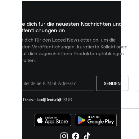
kleine
Dateien,
die
dazu
Melde dich für die neuesten Nachrichten und
dienen,
Veröffentlichungen an
dir
personalisierte
Melde dich für den Laced Newsletter an, um die
Inhalte
neuesten Veröffentlichungen, kuratierte Kollektionen
anzuzeigen
und auf dich zugeschnittene Produktempfehlungen
und
zu erhalten.
deine
Erfahrung
auf
unserer
Seite
SENDEN
zu
verbessern.
Deutschland
|
Deutsch
|
€ EUR
Du
kannst
alle
Cookies
zulassen
oder
sie