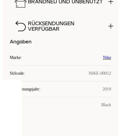
BRANDNEU UND UNBENUTZT
RÜCKSENDUNGEN
VERFÜGBAR
Angaben
Marke
:
Nike
Stilcode
:
NIKE-00012
Erscheinungsjahr
:
2019
COOKIES
Farbe
:
Black
Laced
verwendet
Cookies.
Cookies
sind