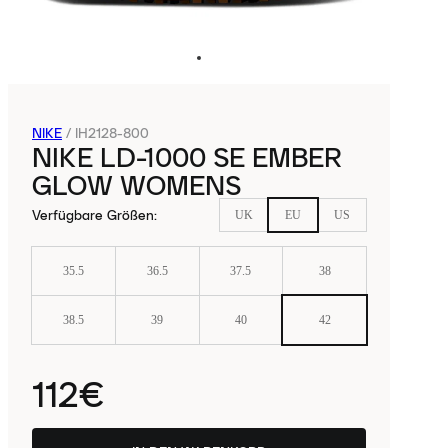
NIKE
/
IH2128-800
NIKE LD-1000 SE EMBER
GLOW WOMENS
Verfügbare Größen
:
UK
EU
US
35.5
36.5
37.5
38
38.5
39
40
42
112€