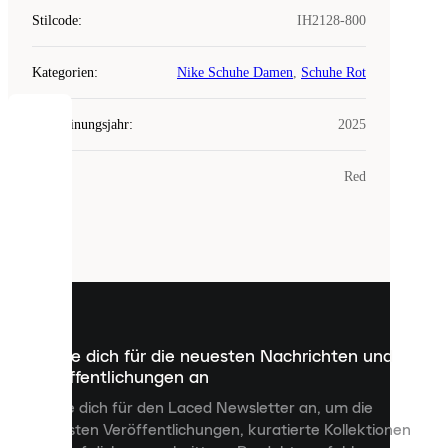
Stilcode
:
IH2128-800
Kategorien
:
Nike Schuhe Damen
,
Schuhe Rot
Erscheinungsjahr
:
2025
COOKIES
Farbe
:
Red
Laced
verwendet
Cookies.
Cookies
sind
kleine
Dateien,
die
dazu
Melde dich für die neuesten Nachrichten und
dienen,
Veröffentlichungen an
dir
personalisierte
Melde dich für den Laced Newsletter an, um die
Inhalte
neuesten Veröffentlichungen, kuratierte Kollektionen
anzuzeigen