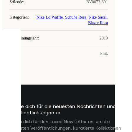
Stilcode
:
BV0073-301
Kategorien
:
Nike Ld Waffle
,
Schuhe Rosa
,
Nike Sacai
,
Blazer Rosa
Erscheinungsjahr
:
2019
COOKIES
Farbe
:
Pink
Laced
verwendet
Cookies.
Cookies
sind
kleine
Dateien,
die
dazu
Melde dich für die neuesten Nachrichten und
dienen,
Veröffentlichungen an
dir
personalisierte
Melde dich für den Laced Newsletter an, um die
Inhalte
neuesten Veröffentlichungen, kuratierte Kollektionen
anzuzeigen