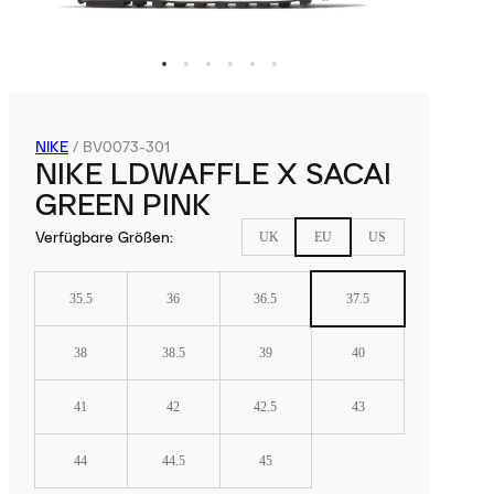
NIKE
/
BV0073-301
NIKE LDWAFFLE X SACAI
GREEN PINK
Verfügbare Größen
:
UK
EU
US
35.5
36
36.5
37.5
38
38.5
39
40
41
42
42.5
43
44
44.5
45