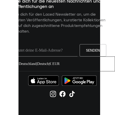
Melde dich für die neuesten Nachrichten und
dienen,
Veröffentlichungen an
dir
personalisierte
Melde dich für den Laced Newsletter an, um die
Inhalte
neuesten Veröffentlichungen, kuratierte Kollektionen
anzuzeigen
und auf dich zugeschnittene Produktempfehlungen
und
zu erhalten.
deine
Erfahrung
auf
unserer
Seite
SENDEN
zu
verbessern.
Deutschland
|
Deutsch
|
€ EUR
Du
kannst
alle
Cookies
zulassen
oder
sie
einzeln
in
deinen
Einstellungen