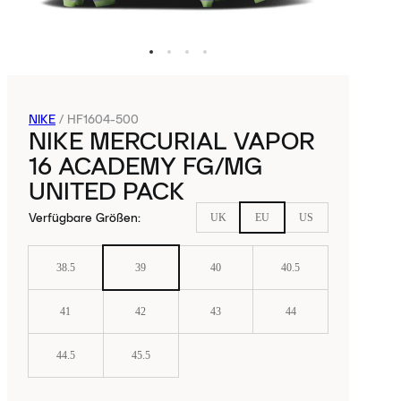
NIKE
/
HF1604-500
NIKE MERCURIAL VAPOR
16 ACADEMY FG/MG
UNITED PACK
Verfügbare Größen
:
UK
EU
US
38.5
39
40
40.5
41
42
43
44
44.5
45.5