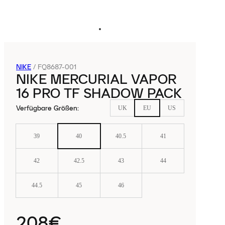
NIKE
/
FQ8687-001
NIKE MERCURIAL VAPOR
16 PRO TF SHADOW PACK
Verfügbare Größen
:
UK
EU
US
39
40
40.5
41
42
42.5
43
44
44.5
45
46
208€