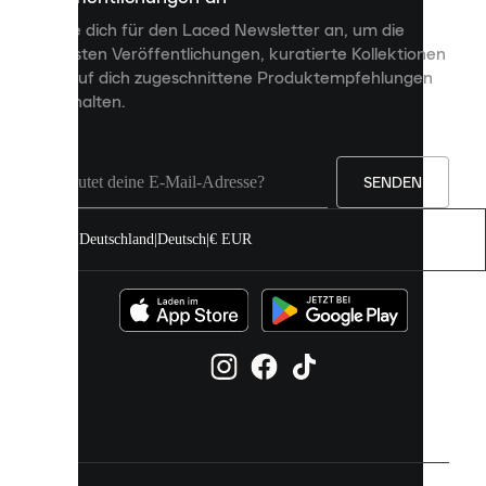
personalisierte
Melde dich für den Laced Newsletter an, um die
Inhalte
neuesten Veröffentlichungen, kuratierte Kollektionen
anzuzeigen
und auf dich zugeschnittene Produktempfehlungen
und
zu erhalten.
deine
Erfahrung
auf
unserer
Seite
SENDEN
zu
verbessern.
Deutschland
|
Deutsch
|
€ EUR
Du
kannst
alle
Cookies
zulassen
oder
sie
einzeln
in
deinen
Einstellungen
verwalten.