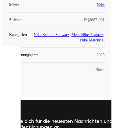
Marke
:
Nike
Stilcode
:
FQ8687-001
Kategorien
:
Nike Schuhe Schwarz
,
Mens Nike Trainers
,
Nike Mercurial
Erscheinungsjahr
:
2025
COOKIES
Farbe
:
Black
Laced
verwendet
Cookies.
Cookies
sind
kleine
Dateien,
die
dazu
Melde dich für die neuesten Nachrichten und
dienen,
Veröffentlichungen an
dir