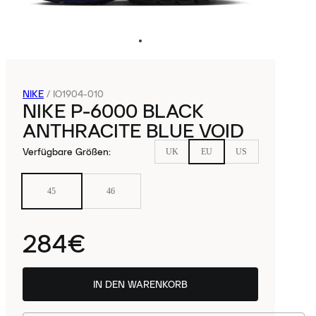
NIKE
/
IO1904-010
NIKE P-6000 BLACK
ANTHRACITE BLUE VOID
Verfügbare Größen
:
UK
EU
US
45
46
284€
IN DEN WARENKORB