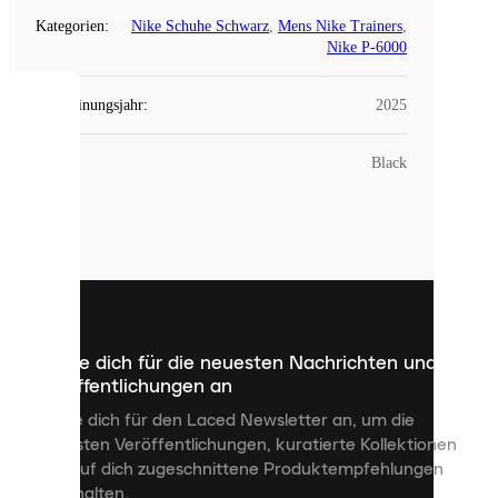
Kategorien
:
Nike Schuhe Schwarz
,
Mens Nike Trainers
,
Nike P-6000
Erscheinungsjahr
:
2025
COOKIES
Farbe
:
Black
Laced
verwendet
Cookies.
Cookies
sind
kleine
Dateien,
die
dazu
Melde dich für die neuesten Nachrichten und
dienen,
Veröffentlichungen an
dir
personalisierte
Melde dich für den Laced Newsletter an, um die
Inhalte
neuesten Veröffentlichungen, kuratierte Kollektionen
anzuzeigen
und auf dich zugeschnittene Produktempfehlungen
und
zu erhalten.
deine