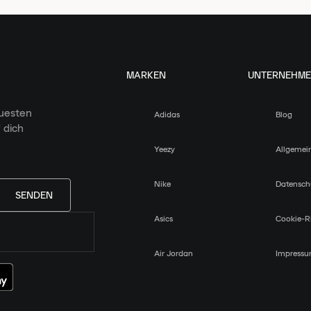
MARKEN
UNTERNEHM
euesten
Adidas
Blog
 dich
Yeezy
Allgemei
Nike
Datensch
SENDEN
Asics
Cookie-Ri
Air Jordan
Impress