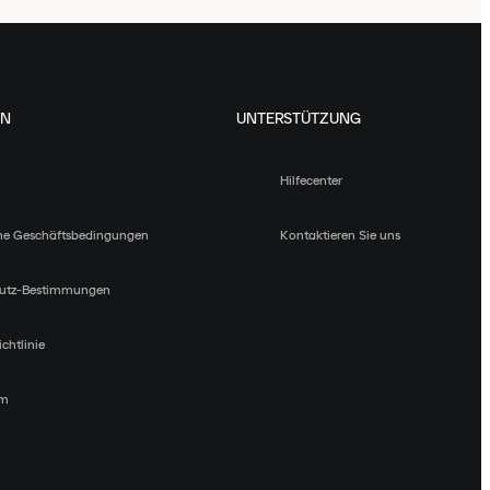
EN
UNTERSTÜTZUNG
Hilfecenter
ne Geschäftsbedingungen
Kontaktieren Sie uns
utz-Bestimmungen
chtlinie
um