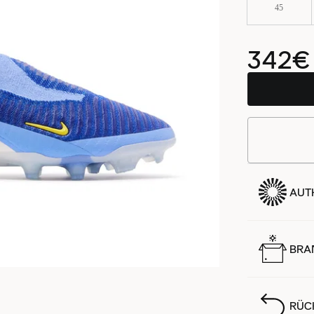
45
342€
AUTH
BRA
RÜC