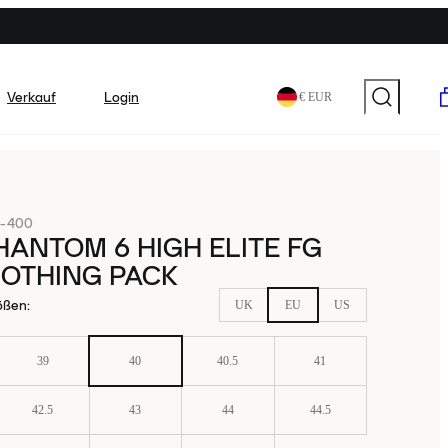
Verkauf
Login
€ EUR
-400
HANTOM 6 HIGH ELITE FG
NOTHING PACK
ößen
:
UK
EU
US
39
40
40.5
41
42.5
43
44
44.5