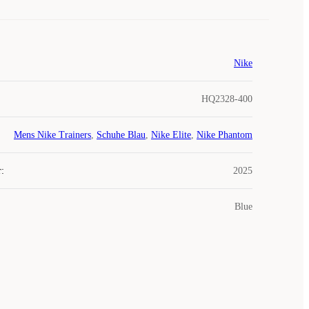
Nike
HQ2328-400
Mens Nike Trainers
,
Schuhe Blau
,
Nike Elite
,
Nike Phantom
r
:
2025
Blue