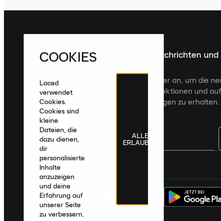
COOKIES
Melde dich für die neuesten Nachrichten und
Veröffentlichungen an
Melde dich für den Laced Newsletter an, um die n
Laced
Veröffentlichungen, kuratierte Kollektionen und auf
verwendet
zugeschnittene Produktempfehlungen zu erhalten.
Cookies.
Cookies sind
kleine
Dateien, die
ALLE
dazu dienen,
ERLAUBEN
dir
personalisierte
Deutschland
|
Deutsch
|
€ EUR
Inhalte
anzuzeigen
und deine
Erfahrung auf
unserer Seite
zu verbessern.