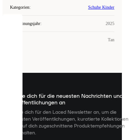
Kategorien
:
Schuhe Kinder
Erscheinungsjahr
:
2025
COOKIES
Farbe
:
Tan
Laced
verwendet
Cookies.
Cookies
sind
kleine
Dateien,
die
dazu
Melde dich für die neuesten Nachrichten und
dienen,
Veröffentlichungen an
dir
personalisierte
Melde dich für den Laced Newsletter an, um die
Inhalte
neuesten Veröffentlichungen, kuratierte Kollektionen
anzuzeigen
und auf dich zugeschnittene Produktempfehlungen
und
zu erhalten.
deine
Erfahrung