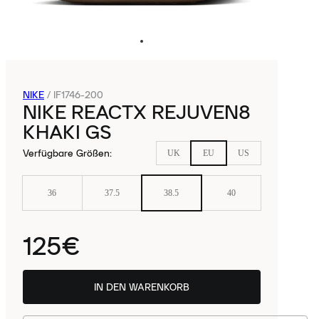
NIKE
/
IF1746-200
NIKE REACTX REJUVEN8
KHAKI GS
Verfügbare Größen
:
UK
EU
US
36
37.5
38.5
40
125€
IN DEN WARENKORB