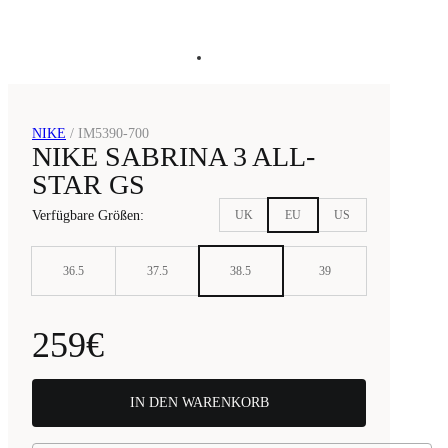
NIKE
/
IM5390-700
NIKE SABRINA 3 ALL-
STAR GS
Verfügbare Größen
:
UK
EU
US
36.5
37.5
38.5
39
259€
IN DEN WARENKORB