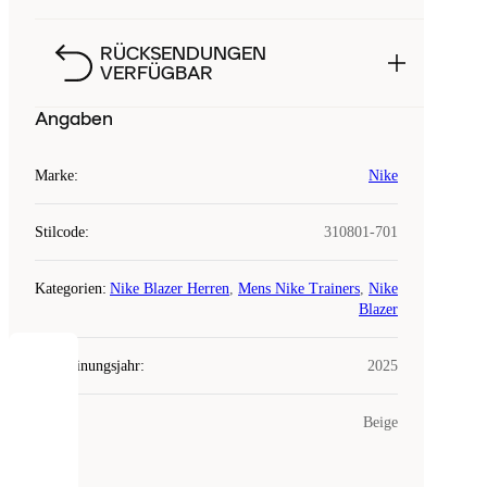
RÜCKSENDUNGEN
VERFÜGBAR
Angaben
Marke
:
Nike
Stilcode
:
310801-701
Kategorien
:
Nike Blazer Herren
,
Mens Nike Trainers
,
Nike
Blazer
Erscheinungsjahr
:
2025
COOKIES
Farbe
:
Beige
Laced
verwendet
Cookies.