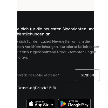
Cookies
sind
kleine
Dateien,
die
dazu
Melde dich für die neuesten Nachrichten und
dienen,
Veröffentlichungen an
dir
personalisierte
Melde dich für den Laced Newsletter an, um die
Inhalte
neuesten Veröffentlichungen, kuratierte Kollektionen
anzuzeigen
und auf dich zugeschnittene Produktempfehlungen
und
zu erhalten.
deine
Erfahrung
auf
unserer
Seite
SENDEN
zu
verbessern.
Deutschland
|
Deutsch
|
€ EUR
Du
kannst
alle
Cookies
zulassen