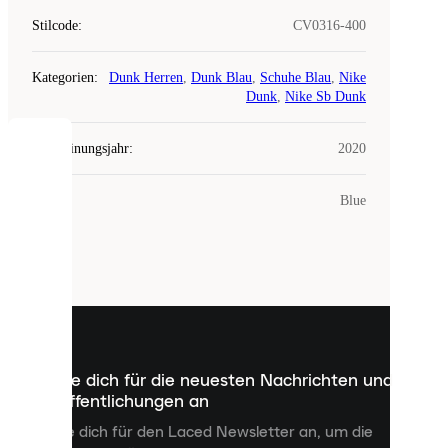
Stilcode
:
CV0316-400
Kategorien
:
Dunk Herren
,
Dunk Blau
,
Schuhe Blau
,
Nike
Dunk
,
Nike Sb Dunk
Erscheinungsjahr
:
2020
COOKIES
Farbe
:
Blue
Laced
verwendet
Cookies.
Cookies
sind
kleine
Dateien,
die
dazu
Melde dich für die neuesten Nachrichten und
dienen,
Veröffentlichungen an
dir
personalisierte
Melde dich für den Laced Newsletter an, um die
Inhalte