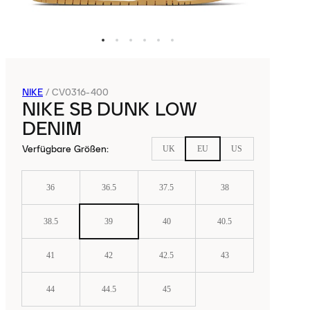
NIKE
/
CV0316-400
NIKE SB DUNK LOW
DENIM
Verfügbare Größen
:
UK
EU
US
36
36.5
37.5
38
38.5
39
40
40.5
41
42
42.5
43
44
44.5
45