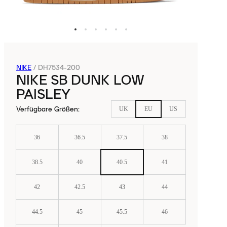
NIKE
/
DH7534-200
NIKE SB DUNK LOW
PAISLEY
Verfügbare Größen
:
UK
EU
US
36
36.5
37.5
38
38.5
40
40.5
41
42
42.5
43
44
44.5
45
45.5
46