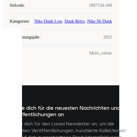
Stilcode
:
DH7534-200
Kategorien
:
Nike Dunk Low
,
Dunk Retro
,
Nike Sb Dunk
Erscheinungsjahr
:
2022
COOKIES
Farbe
:
Multi_colour
Laced
verwendet
Cookies.
Cookies
sind
kleine
Dateien,
die
dazu
Melde dich für die neuesten Nachrichten und
dienen,
Veröffentlichungen an
dir
personalisierte
Melde dich für den Laced Newsletter an, um die
Inhalte
neuesten Veröffentlichungen, kuratierte Kollektionen
anzuzeigen