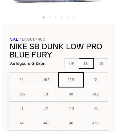
NIKE
/
BQ6817-400
NIKE SB DUNK LOW PRO
BLUE FURY
Verfügbare Größen
:
UK
EU
US
36
36.5
37.5
38
38.5
39
40
40.5
41
42
42.5
43
44
44.5
46
47.5