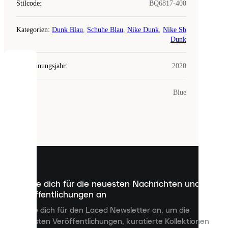
Stilcode
:
BQ6817-400
Kategorien
:
Dunk Blau
,
Schuhe Blau
,
Nike Dunk
,
Nike Sb
Dunk
Erscheinungsjahr
:
2020
COOKIES
Farbe
:
Blue
Laced
verwendet
Cookies.
Cookies
sind
kleine
Dateien,
die
dazu
Melde dich für die neuesten Nachrichten und
dienen,
Veröffentlichungen an
dir
personalisierte
Melde dich für den Laced Newsletter an, um die
Inhalte
neuesten Veröffentlichungen, kuratierte Kollektionen
anzuzeigen