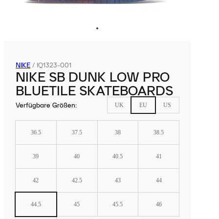
NIKE
/
IQ1323-001
NIKE SB DUNK LOW PRO
BLUETILE SKATEBOARDS
Verfügbare Größen
:
UK
EU
US
36.5
37.5
38
38.5
39
40
40.5
41
42
42.5
43
44
44.5
45
45.5
46