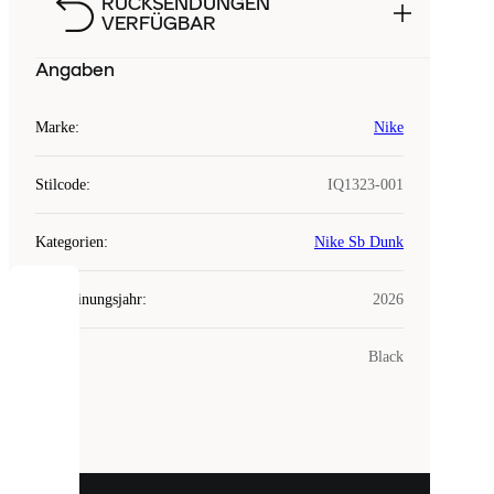
RÜCKSENDUNGEN
VERFÜGBAR
Angaben
Marke
:
Nike
Stilcode
:
IQ1323-001
Kategorien
:
Nike Sb Dunk
Erscheinungsjahr
:
2026
COOKIES
Farbe
:
Black
Laced
verwendet
Cookies.
Cookies
sind
kleine