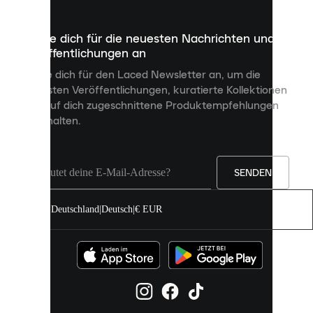
Dateien,
die
dazu
Melde dich für die neuesten Nachrichten und
dienen,
Veröffentlichungen an
dir
personalisierte
Melde dich für den Laced Newsletter an, um die
Inhalte
neuesten Veröffentlichungen, kuratierte Kollektionen
anzuzeigen
und auf dich zugeschnittene Produktempfehlungen
und
zu erhalten.
deine
Erfahrung
auf
unserer
Seite
SENDEN
zu
verbessern.
Deutschland
|
Deutsch
|
€ EUR
Du
kannst
alle
Cookies
zulassen
oder
sie
einzeln