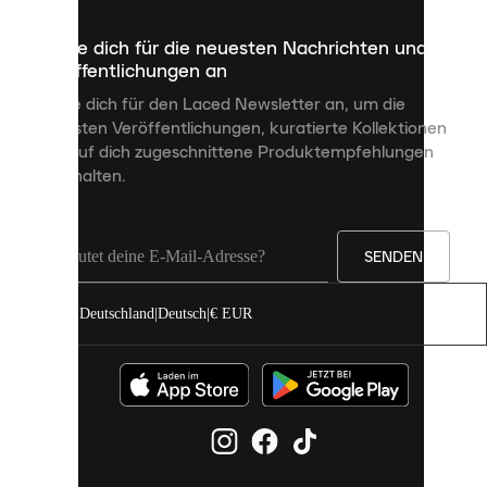
die
dazu
Melde dich für die neuesten Nachrichten und
dienen,
Veröffentlichungen an
dir
personalisierte
Melde dich für den Laced Newsletter an, um die
Inhalte
neuesten Veröffentlichungen, kuratierte Kollektionen
anzuzeigen
und auf dich zugeschnittene Produktempfehlungen
und
zu erhalten.
deine
Erfahrung
auf
unserer
Seite
SENDEN
zu
verbessern.
Deutschland
|
Deutsch
|
€ EUR
Du
kannst
alle
Cookies
zulassen
oder
sie
einzeln
in