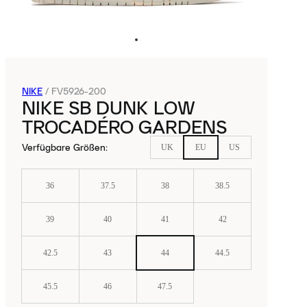
NIKE
/
FV5926-200
NIKE SB DUNK LOW
TROCADÉRO GARDENS
Verfügbare Größen
:
UK
EU
US
36
37.5
38
38.5
39
40
41
42
42.5
43
44
44.5
45.5
46
47.5