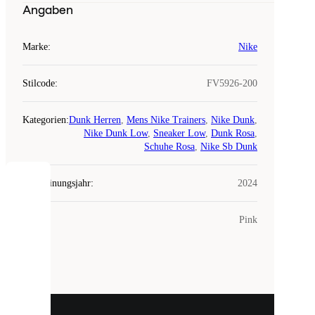
Angaben
Marke
:
Nike
Stilcode
:
FV5926-200
Kategorien
:
Dunk Herren
,
Mens Nike Trainers
,
Nike Dunk
,
Nike Dunk Low
,
Sneaker Low
,
Dunk Rosa
,
Schuhe Rosa
,
Nike Sb Dunk
Erscheinungsjahr
:
2024
COOKIES
Farbe
:
Pink
Laced
verwendet
Cookies.
Cookies
sind
kleine
Dateien,