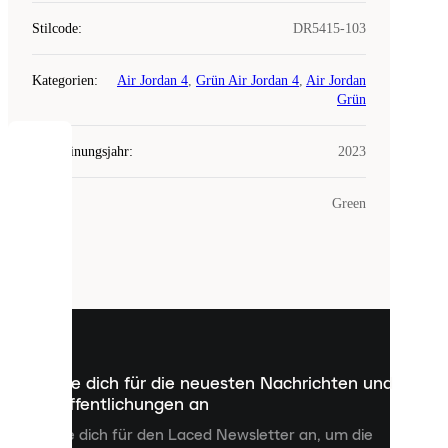
Stilcode
:
DR5415-103
Kategorien
:
Air Jordan 4
,
Grün Air Jordan 4
,
Air Jordan
Grün
Erscheinungsjahr
:
2023
COOKIES
Farbe
:
Green
Laced
verwendet
Cookies.
Cookies
sind
kleine
Dateien,
die
dazu
Melde dich für die neuesten Nachrichten und
dienen,
Veröffentlichungen an
dir
personalisierte
Melde dich für den Laced Newsletter an, um die
Inhalte