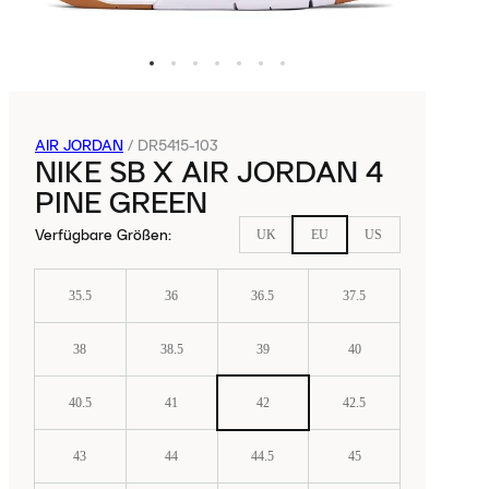
AIR JORDAN
/
DR5415-103
NIKE SB X AIR JORDAN 4
PINE GREEN
Verfügbare Größen
:
UK
EU
US
35.5
36
36.5
37.5
38
38.5
39
40
40.5
41
42
42.5
43
44
44.5
45