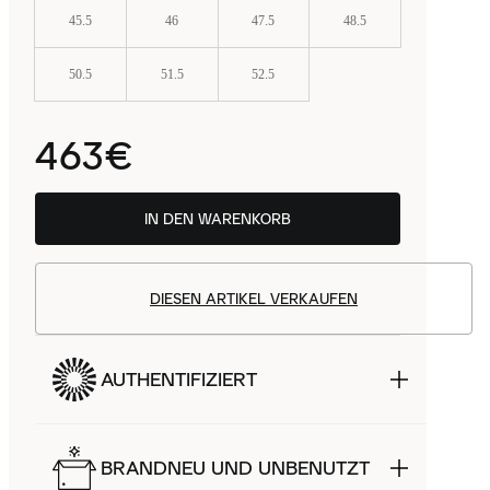
45.5
46
47.5
48.5
50.5
51.5
52.5
463€
IN DEN WARENKORB
DIESEN ARTIKEL VERKAUFEN
AUTHENTIFIZIERT
BRANDNEU UND UNBENUTZT