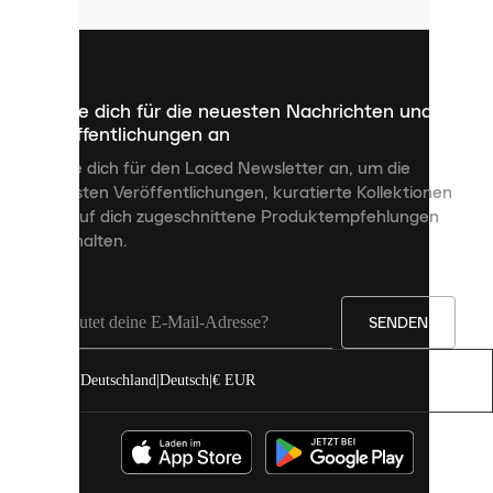
sind
kleine
Dateien,
die
dazu
Melde dich für die neuesten Nachrichten und
dienen,
Veröffentlichungen an
dir
personalisierte
Melde dich für den Laced Newsletter an, um die
Inhalte
neuesten Veröffentlichungen, kuratierte Kollektionen
anzuzeigen
und auf dich zugeschnittene Produktempfehlungen
und
zu erhalten.
deine
Erfahrung
auf
unserer
Seite
SENDEN
zu
verbessern.
Deutschland
|
Deutsch
|
€ EUR
Du
kannst
alle
Cookies
zulassen
oder