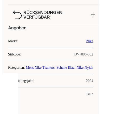
RÜCKSENDUNGEN
VERFÜGBAR
Angaben
Marke
:
Nike
Stilcode
:
DV7896-302
Kategorien
:
Mens Nike Trainers
,
Schuhe Blau
,
Nike Nyjah
Erscheinungsjahr
:
2024
COOKIES
Farbe
:
Blue
Laced
verwendet
Cookies.
Cookies