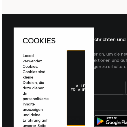
COOKIES
Melde dich für die neuesten Nachrichten und
Veröffentlichungen an
Melde dich für den Laced Newsletter an, um die n
Laced
Veröffentlichungen, kuratierte Kollektionen und auf
verwendet
zugeschnittene Produktempfehlungen zu erhalten.
Cookies.
Cookies sind
kleine
Dateien, die
ALLE
dazu dienen,
ERLAUBEN
dir
personalisierte
Deutschland
|
Deutsch
|
€ EUR
Inhalte
anzuzeigen
und deine
Erfahrung auf
unserer Seite