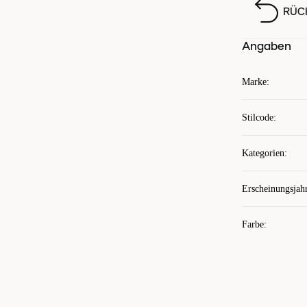
RÜC
Angaben
Marke
:
Stilcode
:
Kategorien
:
Erscheinungsjah
Farbe
: