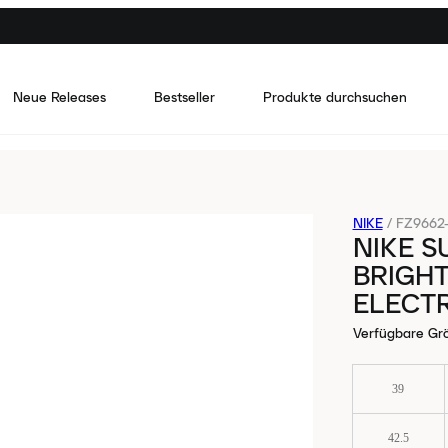
Neue Releases
Bestseller
Produkte durchsuchen
NIKE
/
FZ9662
NIKE S
BRIGH
ELECT
Verfügbare Gr
39
42.5