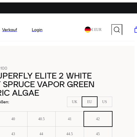
Verkauf
Login
€ EUR
-100
UPERFLY ELITE 2 WHITE
T SPRUCE VAPOR GREEN
RIC ALGAE
ößen
:
UK
EU
US
40
40.5
41
42
43
44
44.5
45