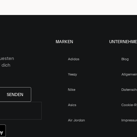
MARKEN
UNTERNEHM
euesten
Adidas
Blog
 dich
Yeezy
Allgemei
Nike
Datensch
SENDEN
Asics
Cookie-Ri
Air Jordan
Impress