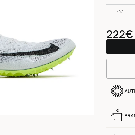
45.5
222€
AUTH
BRA