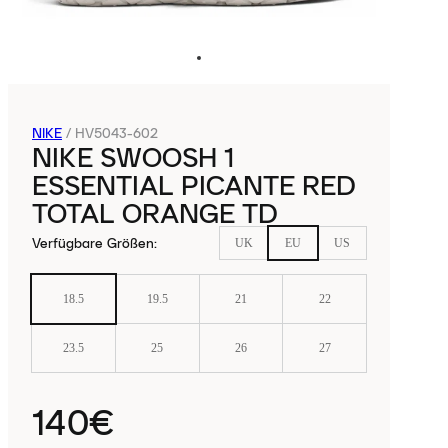
NIKE
/
HV5043-602
NIKE SWOOSH 1
ESSENTIAL PICANTE RED
TOTAL ORANGE TD
Verfügbare Größen
:
UK
EU
US
18.5
19.5
21
22
23.5
25
26
27
140€