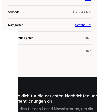
Stilcode
:
HV5043-602
Kategorien
:
Schuhe Rot
Erscheinungsjahr
:
2026
COOKIES
Farbe
:
Red
Laced
verwendet
Cookies.
Cookies
sind
kleine
Dateien,
die
dazu
Melde dich für die neuesten Nachrichten und
dienen,
Veröffentlichungen an
dir
personalisierte
Melde dich für den Laced Newsletter an, um die
Inhalte