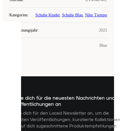
Kategorien
:
Schuhe Kinder
,
Schuhe Blau
,
Nike Tiempo
Erscheinungsjahr
:
2025
COOKIES
Farbe
:
Blue
Laced
verwendet
Cookies.
Cookies
sind
kleine
Dateien,
die
dazu
Melde dich für die neuesten Nachrichten und
dienen,
Veröffentlichungen an
dir
personalisierte
Melde dich für den Laced Newsletter an, um die
Inhalte
neuesten Veröffentlichungen, kuratierte Kollektionen
anzuzeigen
und auf dich zugeschnittene Produktempfehlungen
und