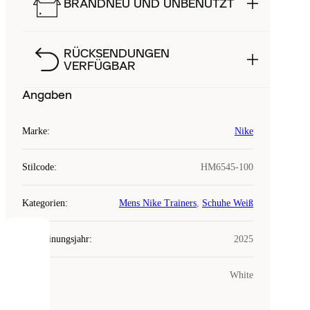
BRANDNEU UND UNBENUTZT
RÜCKSENDUNGEN
VERFÜGBAR
Angaben
Marke
:
Nike
Stilcode
:
HM6545-100
Kategorien
:
Mens Nike Trainers
,
Schuhe Weiß
Erscheinungsjahr
:
2025
COOKIES
Farbe
:
White
Laced
verwendet
Cookies.