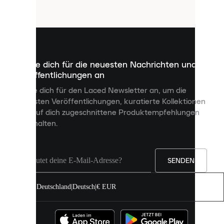
Cookies
sind
kleine
Dateien,
die
dazu
Melde dich für die neuesten Nachrichten und
dienen,
Veröffentlichungen an
dir
personalisierte
Melde dich für den Laced Newsletter an, um die
Inhalte
neuesten Veröffentlichungen, kuratierte Kollektionen
anzuzeigen
und auf dich zugeschnittene Produktempfehlungen
und
zu erhalten.
deine
Erfahrung
auf
unserer
Seite
SENDEN
zu
verbessern.
Deutschland
|
Deutsch
|
€ EUR
Du
kannst
alle
Cookies