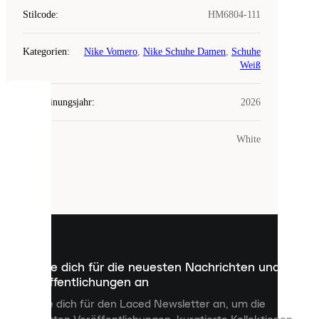
Stilcode
:
HM6804-111
Kategorien
:
Nike Vomero
,
Nike Schuhe Damen
,
Schuhe
Weiß
Erscheinungsjahr
:
2026
COOKIES
Farbe
:
White
Laced
verwendet
Cookies.
Cookies
sind
kleine
Dateien,
die
dazu
Melde dich für die neuesten Nachrichten und
dienen,
Veröffentlichungen an
dir
personalisierte
Melde dich für den Laced Newsletter an, um die
Inhalte