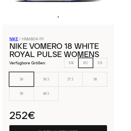
NIKE
/
HM6804-111
NIKE VOMERO 18 WHITE
ROYAL PULSE WOMENS
Verfügbare Größen
:
UK
EU
US
36
36.5
37.5
38
39
40.5
252€