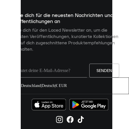
die
dazu
Melde dich für die neuesten Nachrichten und
dienen,
Veröffentlichungen an
dir
personalisierte
Melde dich für den Laced Newsletter an, um die
Inhalte
neuesten Veröffentlichungen, kuratierte Kollektionen
anzuzeigen
und auf dich zugeschnittene Produktempfehlungen
und
zu erhalten.
deine
Erfahrung
auf
unserer
Seite
SENDEN
zu
verbessern.
Deutschland
|
Deutsch
|
€ EUR
Du
kannst
alle
Cookies
zulassen
oder
sie
einzeln