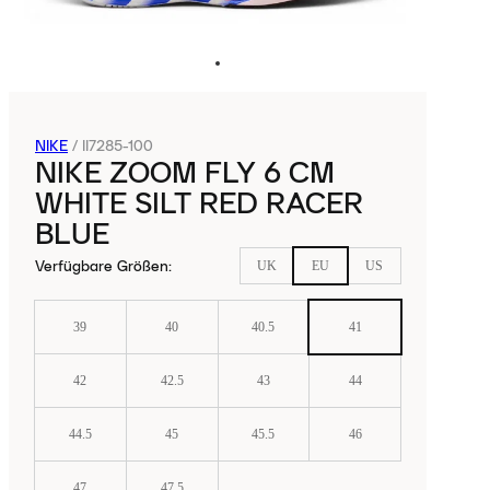
NIKE
/
II7285-100
NIKE ZOOM FLY 6 CM
WHITE SILT RED RACER
BLUE
Verfügbare Größen
:
UK
EU
US
39
40
40.5
41
42
42.5
43
44
44.5
45
45.5
46
47
47.5