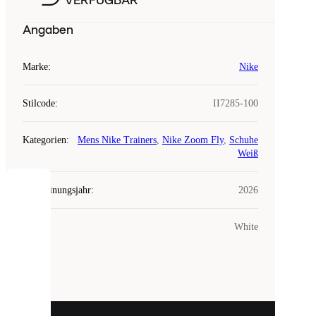
VERFÜGBAR
Angaben
Marke
:
Nike
Stilcode
:
II7285-100
Kategorien
:
Mens Nike Trainers
,
Nike Zoom Fly
,
Schuhe
Weiß
Erscheinungsjahr
:
2026
COOKIES
Farbe
:
White
Laced
verwendet
Cookies.
Cookies
sind
kleine
Dateien,