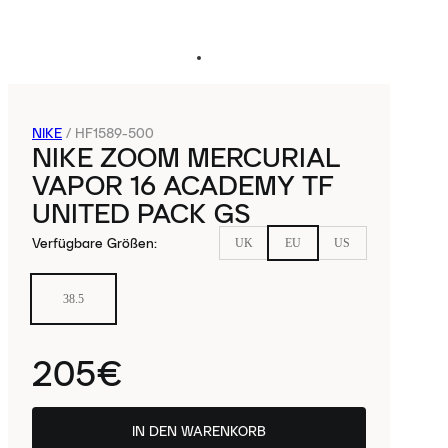
NIKE
/
HF1589-500
NIKE ZOOM MERCURIAL
VAPOR 16 ACADEMY TF
UNITED PACK GS
Verfügbare Größen
:
UK
EU
US
38.5
205€
IN DEN WARENKORB