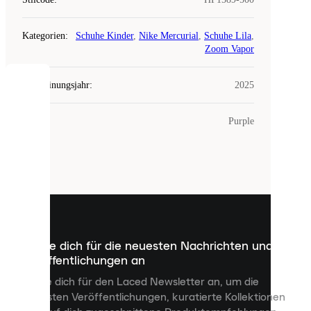
Kategorien
:
Schuhe Kinder
,
Nike Mercurial
,
Schuhe Lila
,
Zoom Vapor
Erscheinungsjahr
:
2025
COOKIES
Farbe
:
Purple
Laced
verwendet
Cookies.
Cookies
sind
kleine
Dateien,
die
dazu
Melde dich für die neuesten Nachrichten und
dienen,
Veröffentlichungen an
dir
personalisierte
Melde dich für den Laced Newsletter an, um die
Inhalte
neuesten Veröffentlichungen, kuratierte Kollektionen
anzuzeigen