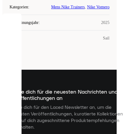
Kategorien
:
Mens Nike Trainers
,
Nike Vomero
Erscheinungsjahr
:
2025
COOKIES
Farbe
:
Sail
Laced
verwendet
Cookies.
Cookies
sind
kleine
Dateien,
die
dazu
Melde dich für die neuesten Nachrichten und
dienen,
Veröffentlichungen an
dir
personalisierte
Melde dich für den Laced Newsletter an, um die
Inhalte
neuesten Veröffentlichungen, kuratierte Kollektionen
anzuzeigen
und auf dich zugeschnittene Produktempfehlungen
und
zu erhalten.
deine
Erfahrung