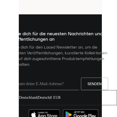
Cookies
sind
kleine
Dateien,
die
dazu
Melde dich für die neuesten Nachrichten und
dienen,
Veröffentlichungen an
dir
personalisierte
Melde dich für den Laced Newsletter an, um die
Inhalte
neuesten Veröffentlichungen, kuratierte Kollektionen
anzuzeigen
und auf dich zugeschnittene Produktempfehlungen
und
zu erhalten.
deine
Erfahrung
auf
unserer
Seite
SENDEN
zu
verbessern.
Deutschland
|
Deutsch
|
€ EUR
Du
kannst
alle
Cookies