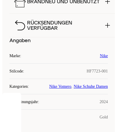
BRANDNEU UND UNBENUTZT
RÜCKSENDUNGEN
VERFÜGBAR
Angaben
Marke
:
Nike
Stilcode
:
HF7723-001
Kategorien
:
Nike Vomero
,
Nike Schuhe Damen
Erscheinungsjahr
:
2024
COOKIES
Farbe
:
Gold
Laced
verwendet
Cookies.