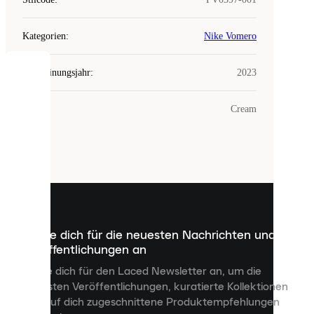
Kategorien
:
Nike Vomero
Erscheinungsjahr
:
2023
COOKIES
Farbe
:
Cream
Laced
verwendet
Cookies.
Cookies
sind
kleine
Dateien,
die
dazu
Melde dich für die neuesten Nachrichten und
dienen,
Veröffentlichungen an
dir
personalisierte
Melde dich für den Laced Newsletter an, um die
Inhalte
neuesten Veröffentlichungen, kuratierte Kollektionen
anzuzeigen
und auf dich zugeschnittene Produktempfehlungen
und