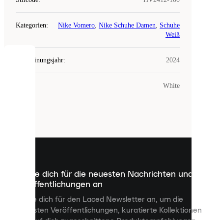
Kategorien
:
Nike Vomero
,
Nike Schuhe Damen
,
Schuhe
Weiß
Erscheinungsjahr
:
2024
COOKIES
Farbe
:
White
Laced
verwendet
Cookies.
Cookies
sind
kleine
Dateien,
die
dazu
Melde dich für die neuesten Nachrichten und
dienen,
Veröffentlichungen an
dir
personalisierte
Melde dich für den Laced Newsletter an, um die
Inhalte
neuesten Veröffentlichungen, kuratierte Kollektionen
anzuzeigen