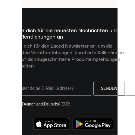
sind
kleine
Dateien,
die
dazu
Melde dich für die neuesten Nachrichten und
dienen,
Veröffentlichungen an
dir
personalisierte
Melde dich für den Laced Newsletter an, um die
Inhalte
neuesten Veröffentlichungen, kuratierte Kollektionen
anzuzeigen
und auf dich zugeschnittene Produktempfehlungen
und
zu erhalten.
deine
Erfahrung
auf
unserer
Seite
SENDEN
zu
verbessern.
Deutschland
|
Deutsch
|
€ EUR
Du
kannst
alle
Cookies
zulassen
oder