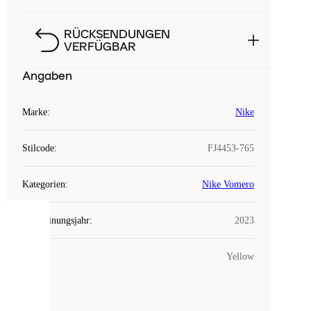
RÜCKSENDUNGEN
VERFÜGBAR
Angaben
Marke
:
Nike
Stilcode
:
FJ4453-765
Kategorien
:
Nike Vomero
Erscheinungsjahr
:
2023
COOKIES
Farbe
:
Yellow
Laced
verwendet
Cookies.
Cookies