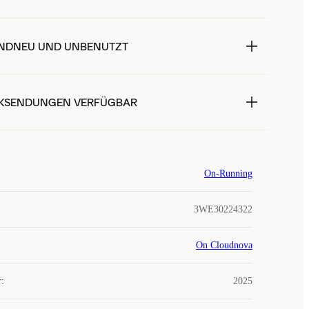
NDNEU UND UNBENUTZT
KSENDUNGEN VERFÜGBAR
On-Running
3WE30224322
On Cloudnova
r
:
2025