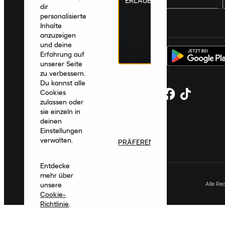
ERLAUBEN
dir
personalisierte
Deutschland
|
Deutsch
|
€ EUR
Inhalte
anzuzeigen
und deine
Erfahrung auf
unserer Seite
zu verbessern.
Du kannst alle
Cookies
zulassen oder
sie einzeln in
deinen
Einstellungen
verwalten.
PRÄFERENZEN
Entdecke
mehr über
Alle Re
unsere
Cookie-
Richtlinie
.