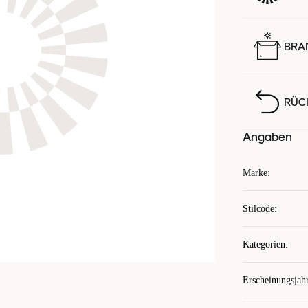
BRA
RÜC
Angaben
Marke
:
Stilcode
:
Kategorien
:
Erscheinungsjah