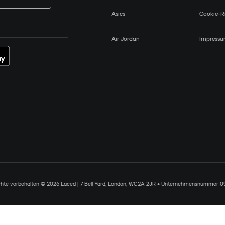
Asics
Cookie-Ri
Air Jordan
Impress
chte vorbehalten © 2026 Laced | 7 Bell Yard, London, WC2A 2JR • Unternehmensnummer 