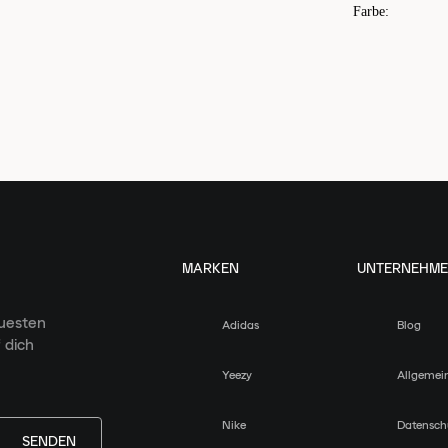
Farbe
:
MARKEN
UNTERNEHM
euesten
Adidas
Blog
 dich
Yeezy
Allgemei
Nike
Datensch
SENDEN