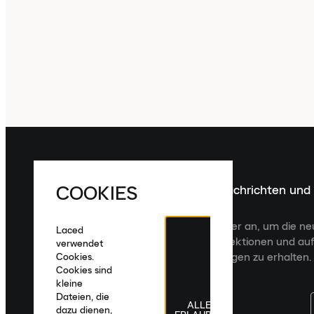
COOKIES
Melde dich für die neuesten Nachrichten und
Veröffentlichungen an
Melde dich für den Laced Newsletter an, um die n
Laced
Veröffentlichungen, kuratierte Kollektionen und auf
verwendet
zugeschnittene Produktempfehlungen zu erhalten.
Cookies.
Cookies sind
kleine
Dateien, die
ALLE
dazu dienen,