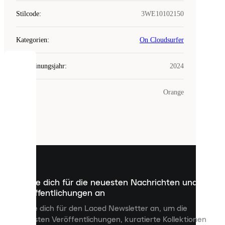
Stilcode
:
3WE10102150
Kategorien
:
On Cloudsurfer
Erscheinungsjahr
:
2024
COOKIES
Farbe
:
Orange
Laced
verwendet
Cookies.
Cookies
sind
kleine
Dateien,
die
dazu
Melde dich für die neuesten Nachrichten und
dienen,
Veröffentlichungen an
dir
personalisierte
Melde dich für den Laced Newsletter an, um die
Inhalte
neuesten Veröffentlichungen, kuratierte Kollektionen
anzuzeigen