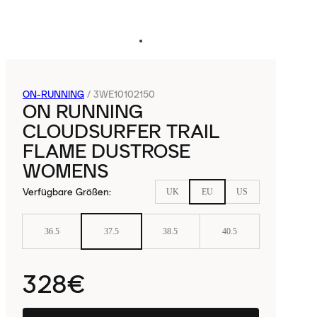
ON-RUNNING
/
3WE10102150
ON RUNNING
CLOUDSURFER TRAIL
FLAME DUSTROSE
WOMENS
Verfügbare Größen
:
UK
EU
US
36.5
37.5
38.5
40.5
328€