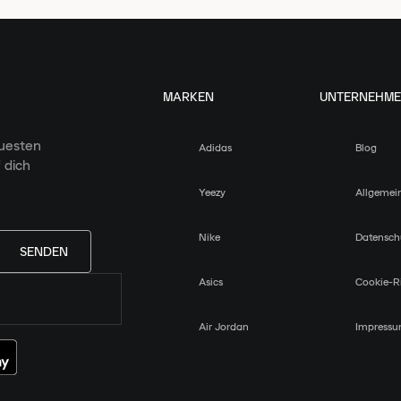
MARKEN
UNTERNEHM
euesten
Adidas
Blog
 dich
Yeezy
Allgemei
Nike
Datensch
SENDEN
Asics
Cookie-Ri
Air Jordan
Impress