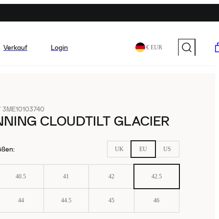
Verkauf
Login
€ EUR
/
3ME10103740
NING CLOUDTILT GLACIER
ößen
:
UK
EU
US
40.5
41
42
42.5
44
44.5
45
46