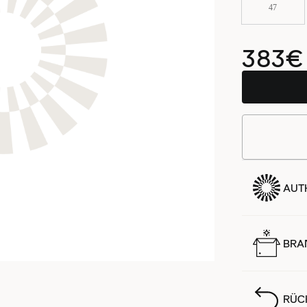
47
383€
AUTH
BRA
RÜC