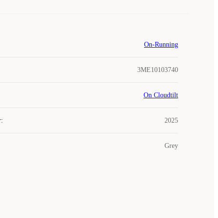
On-Running
3ME10103740
On Cloudtilt
r
:
2025
Grey