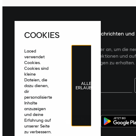
COOKIES
Melde dich für die neuesten Nachrichten und
Veröffentlichungen an
Melde dich für den Laced Newsletter an, um die n
Laced
Veröffentlichungen, kuratierte Kollektionen und auf
verwendet
zugeschnittene Produktempfehlungen zu erhalten.
Cookies.
Cookies sind
kleine
Dateien, die
ALLE
dazu dienen,
ERLAUBEN
dir
personalisierte
Deutschland
|
Deutsch
|
€ EUR
Inhalte
anzuzeigen
und deine
Erfahrung auf
unserer Seite
zu verbessern.