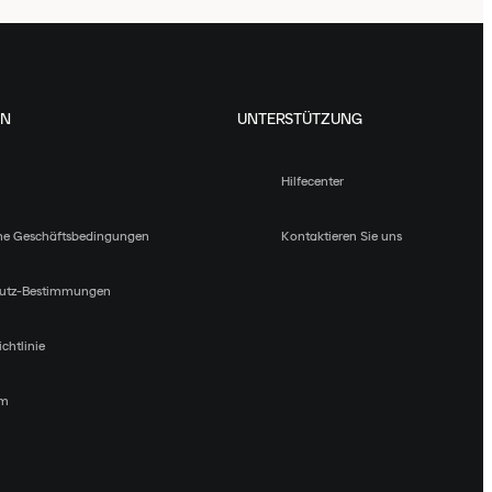
EN
UNTERSTÜTZUNG
Hilfecenter
ne Geschäftsbedingungen
Kontaktieren Sie uns
utz-Bestimmungen
chtlinie
um