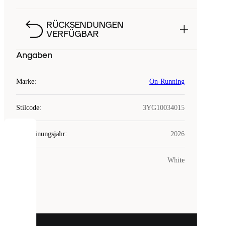
RÜCKSENDUNGEN
VERFÜGBAR
Angaben
Marke
:
On-Running
Stilcode
:
3YG10034015
Erscheinungsjahr
:
2026
COOKIES
Farbe
:
White
Laced
verwendet
Cookies.
Cookies
sind
kleine
Dateien,