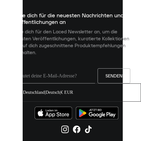
die
dazu
Melde dich für die neuesten Nachrichten und
dienen,
Veröffentlichungen an
dir
personalisierte
Melde dich für den Laced Newsletter an, um die
Inhalte
neuesten Veröffentlichungen, kuratierte Kollektionen
anzuzeigen
und auf dich zugeschnittene Produktempfehlungen
und
zu erhalten.
deine
Erfahrung
auf
unserer
Seite
SENDEN
zu
verbessern.
Deutschland
|
Deutsch
|
€ EUR
Du
kannst
alle
Cookies
zulassen
oder
sie
einzeln