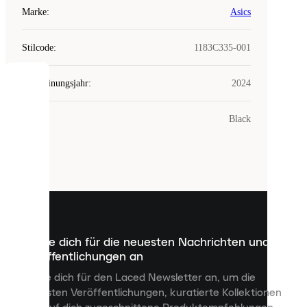
Marke
:
Asics
Stilcode
:
1183C335-001
Erscheinungsjahr
:
2024
COOKIES
Farbe
:
Black
Laced
verwendet
Cookies.
Cookies
sind
kleine
Dateien,
die
dazu
Melde dich für die neuesten Nachrichten und
dienen,
Veröffentlichungen an
dir
personalisierte
Melde dich für den Laced Newsletter an, um die
Inhalte
neuesten Veröffentlichungen, kuratierte Kollektionen
anzuzeigen