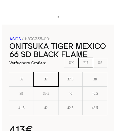
ASICS
/
1183C335-001
ONITSUKA TIGER MEXICO
66 SD BLACK FLAME
Verfügbare Größen
:
UK
EU
US
36
37
37.5
38
39
39.5
40
40.5
41.5
42
42.5
43.5
413€