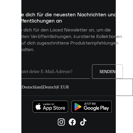
die
dazu
Melde dich für die neuesten Nachrichten und
dienen,
Veröffentlichungen an
dir
personalisierte
Melde dich für den Laced Newsletter an, um die
Inhalte
neuesten Veröffentlichungen, kuratierte Kollektionen
anzuzeigen
und auf dich zugeschnittene Produktempfehlungen
und
zu erhalten.
deine
Erfahrung
auf
unserer
Seite
SENDEN
zu
verbessern.
Deutschland
|
Deutsch
|
€ EUR
Du
kannst
alle
Cookies
zulassen
oder
sie
einzeln