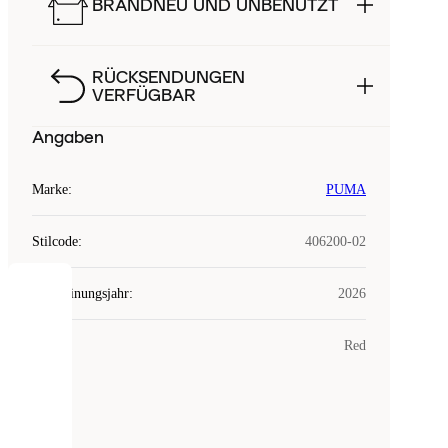
BRANDNEU UND UNBENUTZT
RÜCKSENDUNGEN
VERFÜGBAR
Angaben
Marke
:
PUMA
Stilcode
:
406200-02
Erscheinungsjahr
:
2026
COOKIES
Farbe
:
Red
Laced
verwendet
Cookies.
Cookies
sind