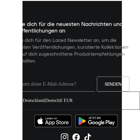
kleine
Dateien,
die
dazu
Melde dich für die neuesten Nachrichten und
dienen,
Veröffentlichungen an
dir
personalisierte
Melde dich für den Laced Newsletter an, um die
Inhalte
neuesten Veröffentlichungen, kuratierte Kollektionen
anzuzeigen
und auf dich zugeschnittene Produktempfehlungen
und
zu erhalten.
deine
Erfahrung
auf
unserer
Seite
SENDEN
zu
verbessern.
Deutschland
|
Deutsch
|
€ EUR
Du
kannst
alle
Cookies
zulassen
oder
sie